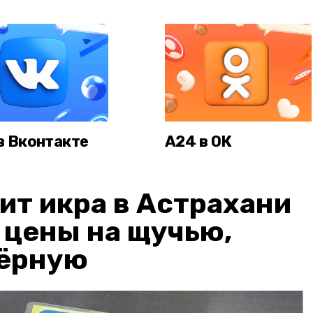
в Вконтакте
А24 в ОК
ит икра в Астрахани
: цены на щучью,
чёрную