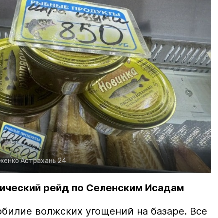
рженко
Астрахань 24
ический рейд по Селенским Исадам
билие волжских угощений на базаре. Все