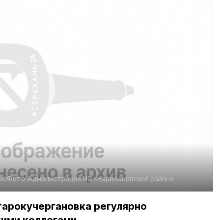
ие
Фото:
Администрация МО «Наримановский район»
тарокучергановка регулярно