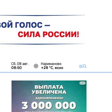
сб, 08 авг.
Нариманово
08:50
+
28
°С,
ясно