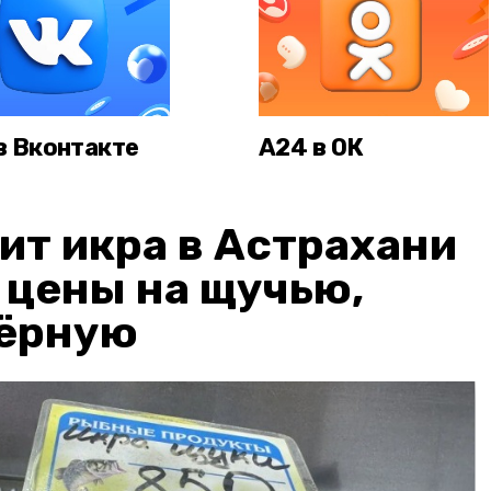
в Вконтакте
А24 в ОК
ит икра в Астрахани
: цены на щучью,
чёрную