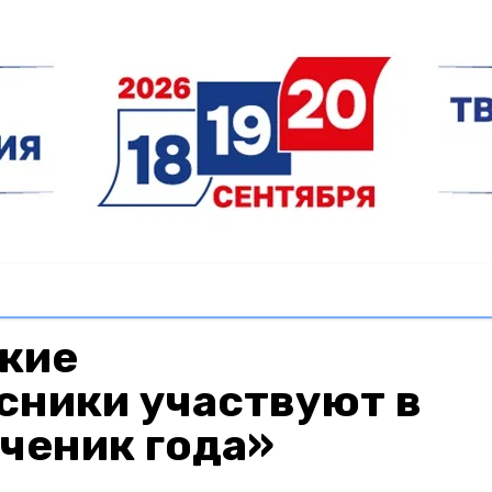
кие
сники участвуют в
ченик года»