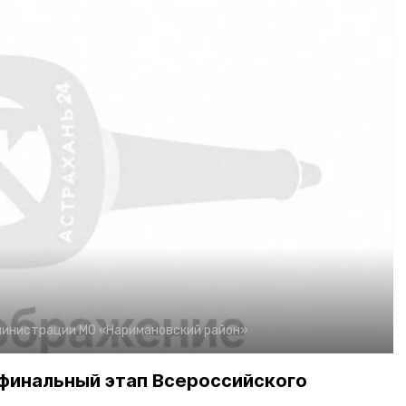
министрации МО «Наримановский район»
 финальный этап Всероссийского