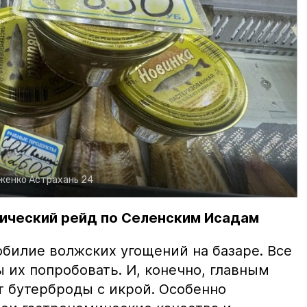
рженко
Астрахань 24
ический рейд по Селенским Исадам
билие волжских угощений на базаре. Все
ы их попробовать. И, конечно, главным
т бутерброды с икрой. Особенно