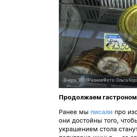
Вчера, 11:00
Разное
Фото:
Ольга Ко
Продолжаем гастроном
Ранее мы
писали
про изо
они достойны того, чтоб
украшением стола стану