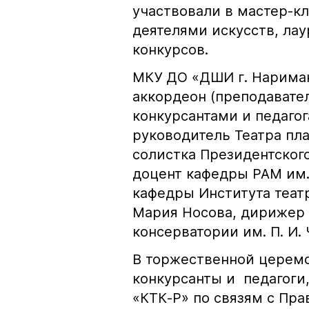
участвовали в мастер-к
деятелями искусств, ла
конкурсов.
МКУ ДО «ДШИ г. Нариман
аккордеон (преподавате
конкурсантами и педаго
руководитель Театра пл
солистка Президентског
доцент кафедры РАМ им.
кафедры Института теат
Мария Носова, дирижер 
консерватории им. П. И.
В торжественной церем
конкурсанты и педагоги
«КТК-Р» по связям с Пр