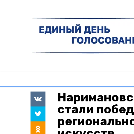
Наримановс
стали побе
регионально
искусств