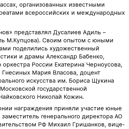
лассах, организованных известными
уреатами всероссийских и международных
ов» представлял Дусалиев Адиль –
ль М.Купцова). Своим опытом с юными
гами поделились художественный
астики и драмы Александр Бабенко,
о оркестра России Екатерина Черноусова,
 Гнесиных Мария Власова, доцент
рального искусства им. Бориса Щукина
Московской государственной
 Чайковского Николай Кожин.
онии награждения приняли участие юные
, заместитель генерального директора АО
авительством РФ Михаил Гришанков, вице-