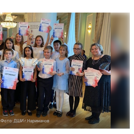
е
Фото:
ДШИ г.Нариманов