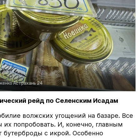
рженко
Астрахань 24
ический рейд по Селенским Исадам
билие волжских угощений на базаре. Все
ы их попробовать. И, конечно, главным
т бутерброды с икрой. Особенно