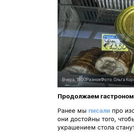
Вчера, 11:00
Разное
Фото:
Ольга Ко
Продолжаем гастроном
Ранее мы
писали
про изо
они достойны того, чтоб
украшением стола стану