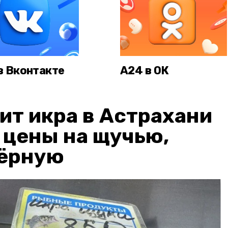
в Вконтакте
А24 в ОК
ит икра в Астрахани
: цены на щучью,
чёрную