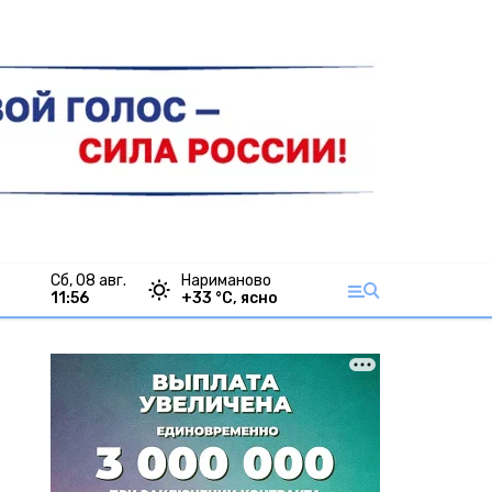
сб, 08 авг.
Нариманово
11:56
+
33
°С,
ясно