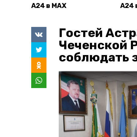
А24 в MAX
А24 
Гостей Астр
Чеченской 
соблюдать з