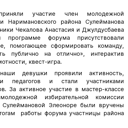
риняли участие член молодежной
ии Наримановского района Сулейманова
ники Чекалова Анастасия и Джулдусбаева
й программе форума присутствовали
ие, помогающее сформировать команду,
ать публично на отлично», интерактив
отности, квест-игра.
наши девушки проявили активность,
и педагогов и стали участниками
в. За активное участие в мастер-классе
молодежной избирательной комиссии
а Сулеймановой Элеоноре были вручены
тогам работы форума участницы района