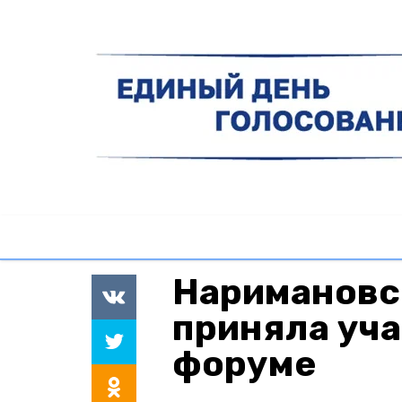
Наримановс
приняла уча
форуме