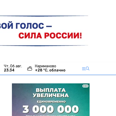
чт, 06 авг.
Нариманово
23:34
+
28
°С,
облачно