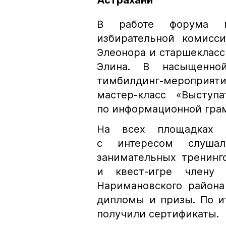
Астрахани
В работе форума п
избирательной комисс
Элеонора и старшекласс
Элина. В насыщенно
тимбилдинг-мероприят
мастер-класс «Выступ
по информационной грам
На всех площадках 
с интересом слушал
занимательных тренинго
и квест-игре члену 
Наримановского район
дипломы и призы. По и
получили сертификаты.