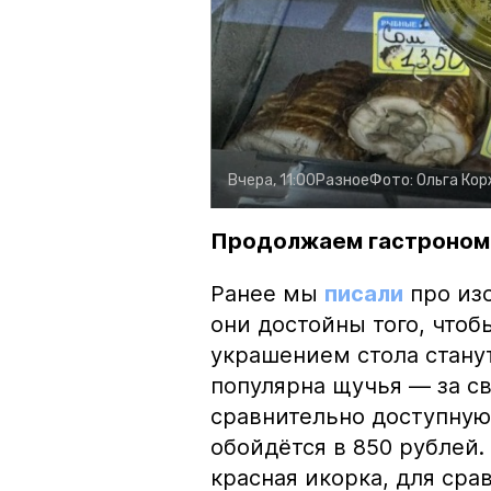
Вчера, 11:00
Разное
Фото:
Ольга Ко
Продолжаем гастроном
Ранее мы
писали
про изо
они достойны того, чтоб
украшением стола стану
популярна щучья — за с
сравнительно доступную 
обойдётся в 850 рублей.
красная икорка, для срав