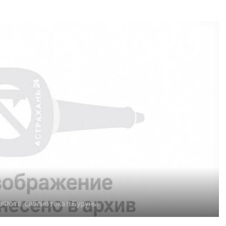
е
Фото:
библиотека п.Буруны