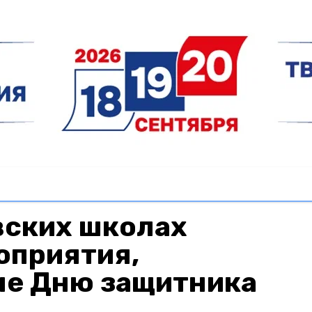
вских школах
оприятия,
е Дню защитника