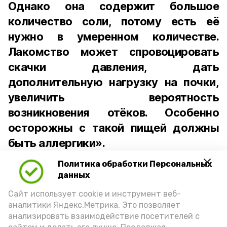
Однако она содержит большое
количество соли, потому есть её
нужно в умеренном количестве.
Лакомство может спровоцировать
скачки давления, дать
дополнительную нагрузку на почки,
увеличить вероятность
возникновения отёков. Особенно
осторожны с такой пищей должны
быть аллергики».
Политика обработки Персональных
Для взрослого человека безопасной
данных
порцией икры считается 30-50 граммов
(2-3 ложки). При этом следует обратить
Сайт использует cookie и инструмент веб-
аналитики Яндекс.Метрика. Это позволяет
внимание на хлеб, с которым она
анализировать взаимодействие посетителей с
подаётся: лучше выбирать