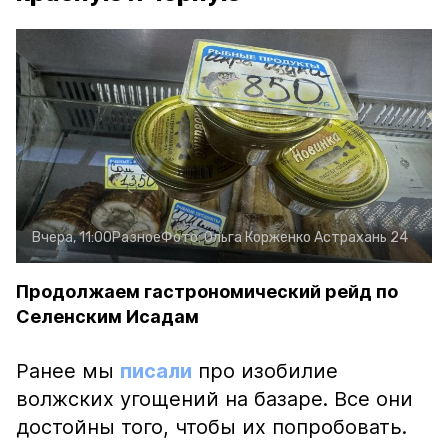
Вчера, 11:00
Разное
Фото:
Ольга Корженко
Астрахань 24
Продолжаем гастрономический рейд по
Селенским Исадам
Ранее мы
писали
про изобилие
волжских угощений на базаре. Все они
достойны того, чтобы их попробовать.