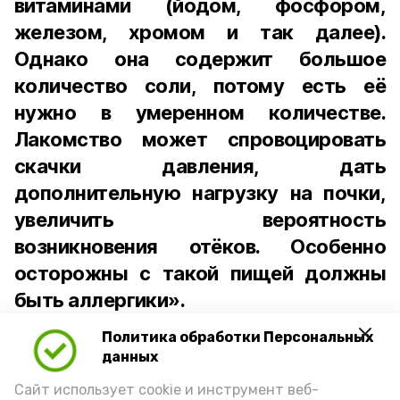
витаминами (йодом, фосфором,
железом, хромом и так далее).
Однако она содержит большое
количество соли, потому есть её
нужно в умеренном количестве.
Лакомство может спровоцировать
скачки давления, дать
дополнительную нагрузку на почки,
увеличить вероятность
возникновения отёков. Особенно
осторожны с такой пищей должны
быть аллергики».
Политика обработки Персональных
Для взрослого человека безопасной
данных
порцией икры считается 30-50 граммов
(2-3 ложки). При этом следует обратить
Сайт использует cookie и инструмент веб-