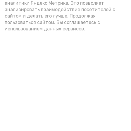
аналитики Яндекс.Метрика. Это позволяет
внимание на хлеб, с которым она
анализировать взаимодействие посетителей с
подаётся: лучше выбирать
сайтом и делать его лучше. Продолжая
цельнозерновой, с мукой грубого
пользоваться сайтом, Вы соглашаетесь с
использованием данных сервисов.
помола. Есть икру следует в первой
половине дня. Кстати, полезнее для
здоровья сопроводить такой бутерброд
сочными овощами, свежей зеленью и
отварным яйцом.