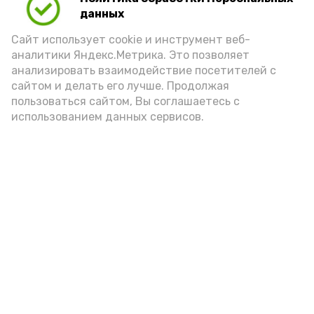
Для взрослого человека безопасной
данных
порцией икры считается 30-50 граммов
(2-3 ложки). При этом следует обратить
Сайт использует cookie и инструмент веб-
аналитики Яндекс.Метрика. Это позволяет
внимание на хлеб, с которым она
анализировать взаимодействие посетителей с
подаётся: лучше выбирать
сайтом и делать его лучше. Продолжая
цельнозерновой, с мукой грубого
пользоваться сайтом, Вы соглашаетесь с
использованием данных сервисов.
помола. Есть икру следует в первой
половине дня. Кстати, полезнее для
здоровья сопроводить такой бутерброд
сочными овощами, свежей зеленью и
отварным яйцом.