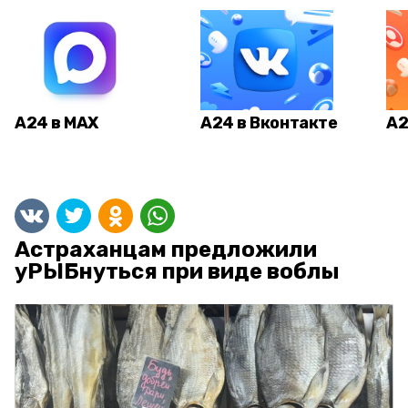
А24 в MAX
А24 в Вконтакте
А2
Астраханцам предложили
уРЫБнуться при виде воблы