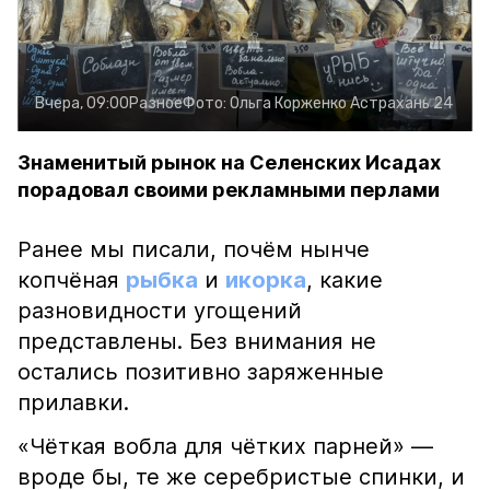
Вчера, 09:00
Разное
Фото:
Ольга Корженко
Астрахань 24
Знаменитый рынок на Селенских Исадах
порадовал своими рекламными перлами
Ранее мы писали, почём нынче
копчёная
рыбка
и
икорка
, какие
разновидности угощений
представлены. Без внимания не
остались позитивно заряженные
прилавки.
«Чёткая вобла для чётких парней» —
вроде бы, те же серебристые спинки, и