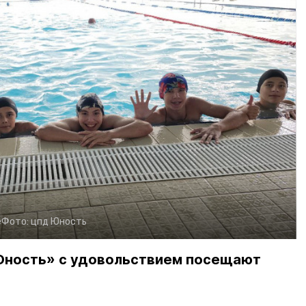
е
Фото:
цпд Юность
Юность» с удовольствием посещают