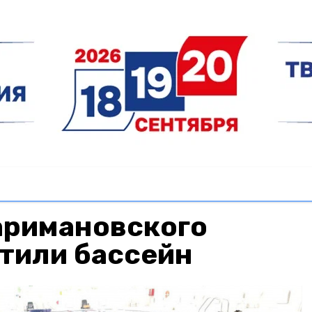
аримановского
тили бассейн