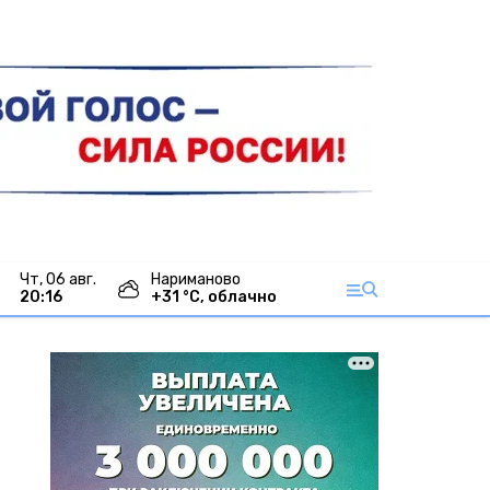
чт, 06 авг.
Нариманово
20:16
+
31
°С,
облачно