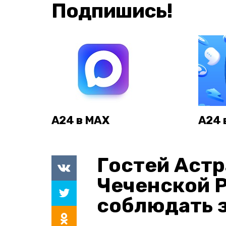
Подпишись!
А24 в MAX
А24 
Гостей Астр
Чеченской 
соблюдать з