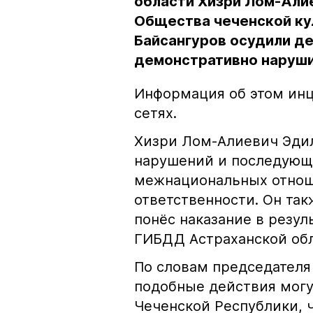
области Хизри Лом-Али
Общества чеченской ку
Байсангуров осудили де
демонстративно наруши
Информация об этом инц
сетях.
Хизри Лом-Алиевич Эдил
нарушений и последующе
межнациональных отноше
ответственности. Он та
понёс наказание в резу
ГИБДД Астраханской обл
По словам председателя
подобные действия могу
Чеченской Республики, 