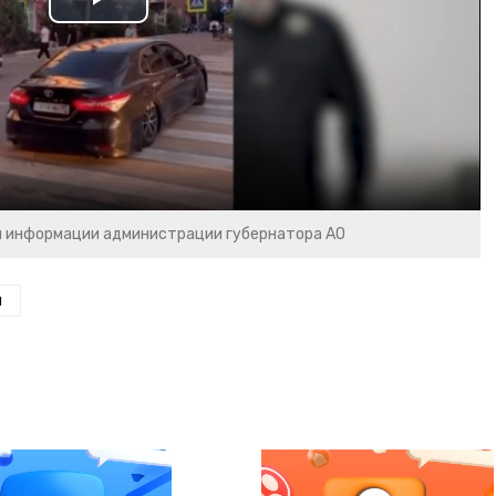
Play
Video
и информации администрации губернатора АО
н