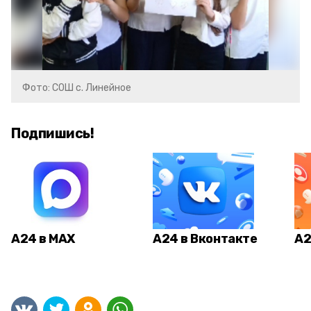
Фото: СОШ с. Линейное
Подпишись!
А24 в MAX
А24 в Вконтакте
А2