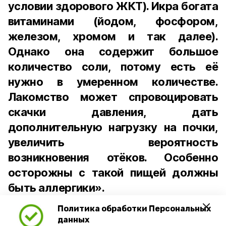
условии здорового ЖКТ). Икра богата
витаминами (йодом, фосфором,
железом, хромом и так далее).
Однако она содержит большое
количество соли, потому есть её
нужно в умеренном количестве.
Лакомство может спровоцировать
скачки давления, дать
дополнительную нагрузку на почки,
увеличить вероятность
возникновения отёков. Особенно
осторожны с такой пищей должны
быть аллергики».
Политика обработки Персональных
Для взрослого человека безопасной
данных
порцией икры считается 30-50 граммов