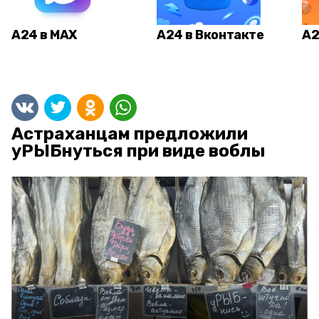
А24 в MAX
А24 в Вконтакте
А2
Астраханцам предложили
уРЫБнуться при виде воблы