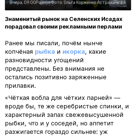
Вчера, 09:00
Разное
Фото:
Ольга Корженко
Астрахань 24
Знаменитый рынок на Селенских Исадах
порадовал своими рекламными перлами
Ранее мы писали, почём нынче
копчёная
рыбка
и
икорка
, какие
разновидности угощений
представлены. Без внимания не
остались позитивно заряженные
прилавки.
«Чёткая вобла для чётких парней» —
вроде бы, те же серебристые спинки, и
характерный запах свежевысушенной
рыбки, что и у соседей, но аппетит
разжигается гораздо сильнее: уж