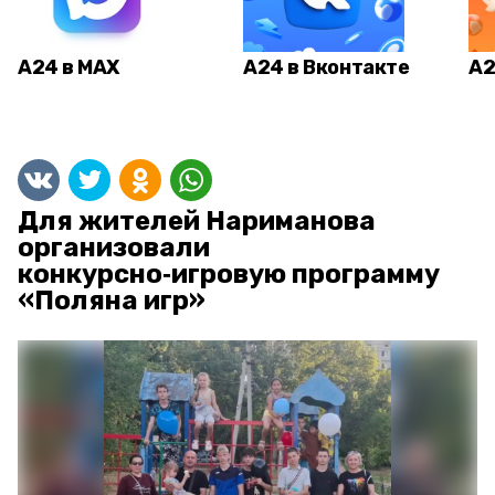
А24 в MAX
А24 в Вконтакте
А2
Для жителей Нариманова
организовали
конкурсно‑игровую программу
«Поляна игр»