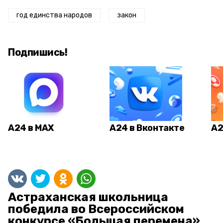
год единства народов
закон
Подпишись!
А24 в MAX
А24 в Вконтакте
А2
Астраханская школьница
победила во Всероссийском
конкурсе «Большая перемена»