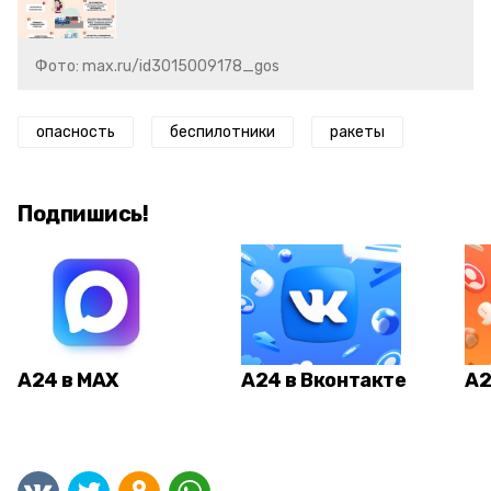
Фото: max.ru/id3015009178_gos
опасность
беспилотники
ракеты
Подпишись!
А24 в MAX
А24 в Вконтакте
А2