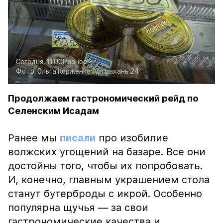
Сегодня, 11:00
Разное
Фото:
Ольга Корженко
Астрахань 24
Продолжаем гастрономический рейд по
Селенским Исадам
Ранее мы
писали
про изобилие
волжских угощений на базаре. Все они
достойны того, чтобы их попробовать.
И, конечно, главным украшением стола
станут бутерброды с икрой. Особенно
популярна щучья — за свои
гастрономические качества и