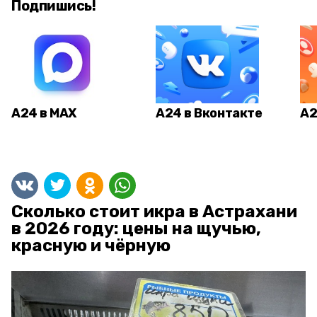
Подпишись!
А24 в MAX
А24 в Вконтакте
А2
Сколько стоит икра в Астрахани
в 2026 году: цены на щучью,
красную и чёрную