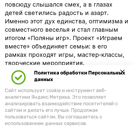
повсюду слышался смех, а в глазах
детей светились радость и азарт.
Именно этот дух единства, оптимизма и
совместного веселья и стал главным
итогом «Поляны игр». Проект «Играем
вместе» объединяет семьи: в его
рамках проходят игры, мастер‑классы,
творческие мероприятия.
Политика обработки Персональных
данных
«Совместный досуг помогает
Сайт использует cookie и инструмент веб-
наладить диалог между родителями
аналитики Яндекс.Метрика. Это позволяет
и детьми, укрепить семейные
анализировать взаимодействие посетителей с
отношения и подарить всем
сайтом и делать его лучше. Продолжая
пользоваться сайтом, Вы соглашаетесь с
участникам яркие эмоции», — говорят
использованием данных сервисов.
специалисты наримановского центра