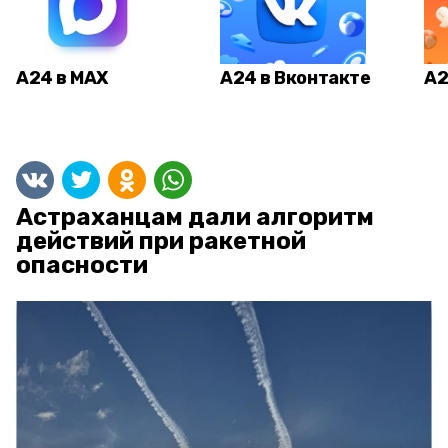
А24 в MAX
А24 в Вконтакте
А2
Астраханцам дали алгоритм
действий при ракетной
опасности