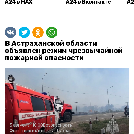
А24 в MAX
А24 в Вконтакте
А2
В Астраханской области
объявлен режим чрезвычайной
пожарной опасности
3 августа , 10:00
Безопасность
Фото:
max.ru/mchs_astrakhan