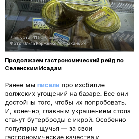
7 августа , 11:00
Разное
Фото:
Ольга Корженко
Астрахань 24
Продолжаем гастрономический рейд по
Селенским Исадам
Ранее мы
писали
про изобилие
волжских угощений на базаре. Все они
достойны того, чтобы их попробовать.
И, конечно, главным украшением стола
станут бутерброды с икрой. Особенно
популярна щучья — за свои
гастрономические качества и