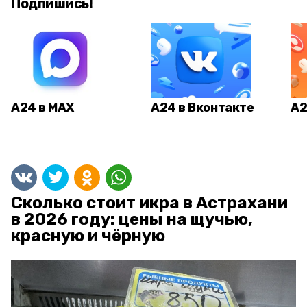
Подпишись!
А24 в MAX
А24 в Вконтакте
А2
Сколько стоит икра в Астрахани
в 2026 году: цены на щучью,
красную и чёрную