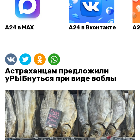
А24 в MAX
А24 в Вконтакте
А2
Астраханцам предложили
уРЫБнуться при виде воблы