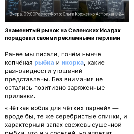
Вчера, 09:00
Разное
Фото:
Ольга Корженко
Астрахань 24
Знаменитый рынок на Селенских Исадах
порадовал своими рекламными перлами
Ранее мы писали, почём нынче
копчёная
рыбка
и
икорка
, какие
разновидности угощений
представлены. Без внимания не
остались позитивно заряженные
прилавки.
«Чёткая вобла для чётких парней» —
вроде бы, те же серебристые спинки, и
характерный запах свежевысушенной
рыбки, что и у соседей, но аппетит