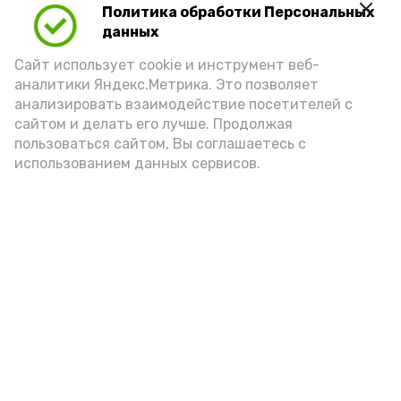
героев».
Политика обработки Персональных
данных
Подпишись!
Сайт использует cookie и инструмент веб-
аналитики Яндекс.Метрика. Это позволяет
анализировать взаимодействие посетителей с
сайтом и делать его лучше. Продолжая
пользоваться сайтом, Вы соглашаетесь с
использованием данных сервисов.
А24 в MAX
А24 в Вконтакте
А2
В наримановском центре
провели «Арбузник»