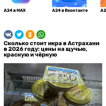
А24 в MAX
А24 в Вконтакте
А2
Сколько стоит икра в Астрахани
в 2026 году: цены на щучью,
красную и чёрную