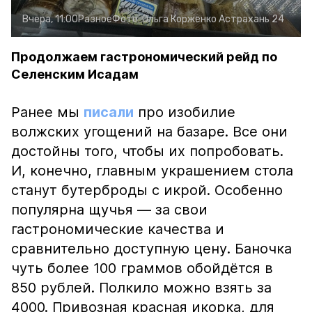
Вчера, 11:00
Разное
Фото:
Ольга Корженко
Астрахань 24
Продолжаем гастрономический рейд по
Селенским Исадам
Ранее мы
писали
про изобилие
волжских угощений на базаре. Все они
достойны того, чтобы их попробовать.
И, конечно, главным украшением стола
станут бутерброды с икрой. Особенно
популярна щучья — за свои
гастрономические качества и
сравнительно доступную цену. Баночка
чуть более 100 граммов обойдётся в
850 рублей. Полкило можно взять за
4000. Привозная красная икорка, для