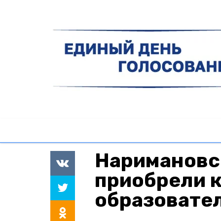
Наримановс
приобрели 
образовате