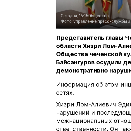
Сегодня, 16:15
Общество
Фото:
управление пресс-службы и
Представитель главы Ч
области Хизри Лом-Али
Общества чеченской ку
Байсангуров осудили де
демонстративно наруши
Информация об этом инц
сетях.
Хизри Лом-Алиевич Эдил
нарушений и последующе
межнациональных отноше
ответственности. Он та