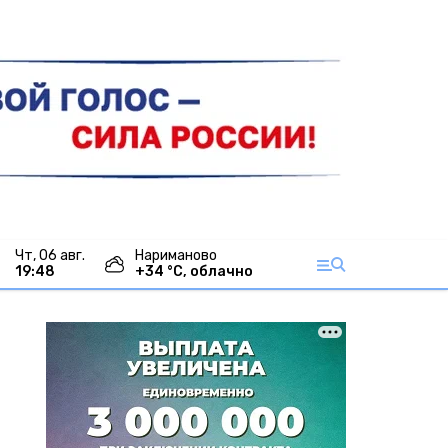
чт, 06 авг.
Нариманово
19:48
+
34
°С,
облачно