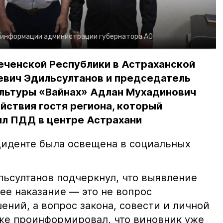
 информации администрации губернатора АО
еченской Республики в Астраханской
евич Эдильсултанов и председатель
льтуры «Вайнах» Адлан Мухадинович
йствия гостя региона, который
л ПДД в центре Астрахани
иденте была освещена в социальных
ьсултанов подчеркнул, что выявление
е наказание — это не вопрос
ний, а вопрос закона, совести и личной
кже проинформировал, что виновник уже