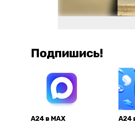
Подпишись!
А24 в MAX
А24 