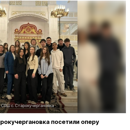
:
СОШ с. Старокучергановка
арокучергановка посетили оперу