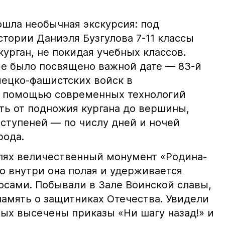
ошла необычная экскурсия: под
тории Даниэля Бузгулова 7-11 классы
урган, не покидая учебных классов.
е было посвящено важной дате — 83-й
ецко-фашистских войск в
С помощью современных технологий
ть от подножия кургана до вершины,
 ступеней — по числу дней и ночей
рода.
лях величественный монумент «Родина-
что внутри она полая и удерживается
сами. Побывали в Зале Воинской славы,
 память о защитниках Отечества. Увидели
рых высечены приказы «Ни шагу назад!» и