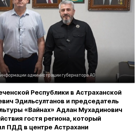
 информации администрации губернатора АО
еченской Республики в Астраханской
евич Эдильсултанов и председатель
льтуры «Вайнах» Адлан Мухадинович
йствия гостя региона, который
л ПДД в центре Астрахани