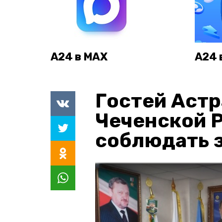
А24 в MAX
А24 
Гостей Астр
Чеченской 
соблюдать з