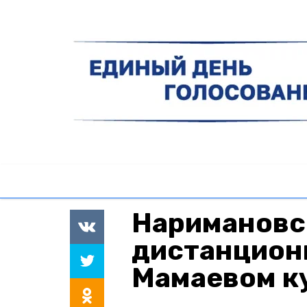
Наримановс
дистанцион
Мамаевом к