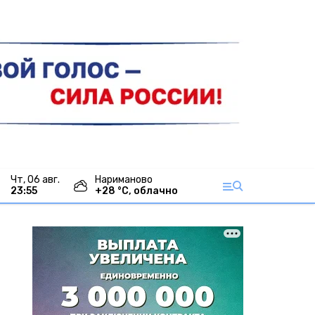
чт, 06 авг.
Нариманово
23:55
+
28
°С,
облачно