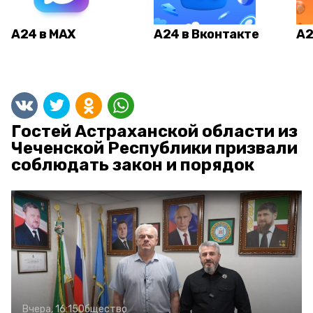
А24 в MAX
А24 в Вконтакте
А2
Гостей Астраханской области из
Чеченской Республики призвали
соблюдать закон и порядок
Вчера, 16:15
Общество