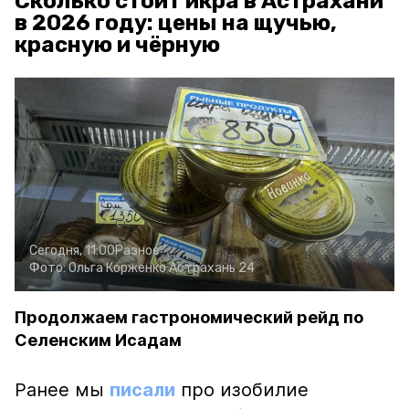
Сколько стоит икра в Астрахани
в 2026 году: цены на щучью,
красную и чёрную
Сегодня, 11:00
Разное
Фото:
Ольга Корженко
Астрахань 24
Продолжаем гастрономический рейд по
Селенским Исадам
Ранее мы
писали
про изобилие