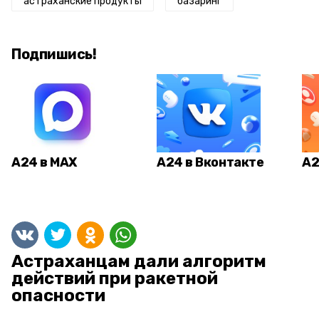
астраханские продукты
базаринг
Подпишись!
А24 в MAX
А24 в Вконтакте
А2
Астраханцам дали алгоритм
действий при ракетной
опасности