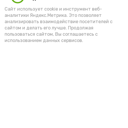
Сайт использует cookie и инструмент веб-
аналитики Яндекс.Метрика. Это позволяет
анализировать взаимодействие посетителей с
сайтом и делать его лучше. Продолжая
пользоваться сайтом, Вы соглашаетесь с
использованием данных сервисов.
Фото: Ольга Корженко Астрахань 24
Как объяснили продавцы, воблу берут
охотно: уж больно хороша на вкус. К
тому же её удобно транспортировать,
она долго не портится. А это