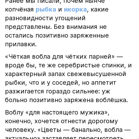
Ранее мы писали, почём нынче
копчёная
рыбка
и
икорка
, какие
разновидности угощений
представлены. Без внимания не
остались позитивно заряженные
прилавки.
«Чёткая вобла для чётких парней» —
вроде бы, те же серебристые спинки, и
характерный запах свежевысушенной
рыбки, что и у соседей, но аппетит
разжигается гораздо сильнее: уж
больно позитивно заряжена воблёшка.
Воблу «для настоящего мужика»,
конечно, хочется отнести дорогому
человеку. «Цветы — банально, вобла —
актуально» заставляет пересмотреть