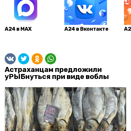
А24 в MAX
А24 в Вконтакте
А2
Астраханцам предложили
уРЫБнуться при виде воблы