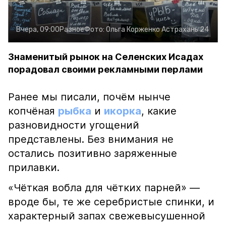
Вчера, 09:00
Разное
Фото:
Ольга Корженко
Астрахань 24
Знаменитый рынок на Селенских Исадах
порадовал своими рекламными перлами
Ранее мы писали, почём нынче
копчёная
рыбка
и
икорка
, какие
разновидности угощений
представлены. Без внимания не
остались позитивно заряженные
прилавки.
«Чёткая вобла для чётких парней» —
вроде бы, те же серебристые спинки, и
характерный запах свежевысушенной