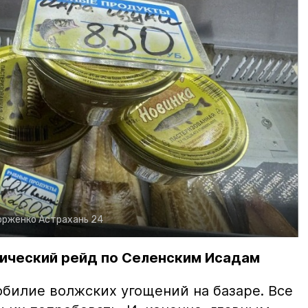
орженко
Астрахань 24
ический рейд по Селенским Исадам
билие волжских угощений на базаре. Все