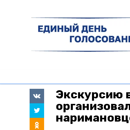
Экскурсию в
организова
наримановц