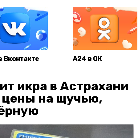
в Вконтакте
А24 в ОК
ит икра в Астрахани
: цены на щучью,
чёрную