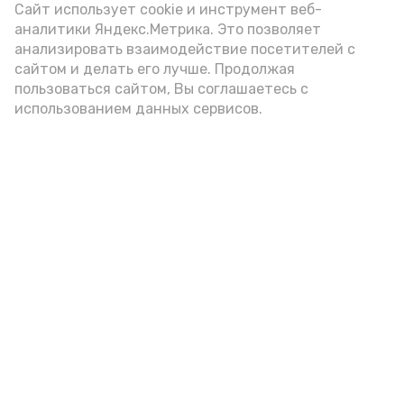
(2-3 ложки). При этом следует обратить
Сайт использует cookie и инструмент веб-
аналитики Яндекс.Метрика. Это позволяет
внимание на хлеб, с которым она
анализировать взаимодействие посетителей с
подаётся: лучше выбирать
сайтом и делать его лучше. Продолжая
цельнозерновой, с мукой грубого
пользоваться сайтом, Вы соглашаетесь с
использованием данных сервисов.
помола. Есть икру следует в первой
половине дня. Кстати, полезнее для
здоровья сопроводить такой бутерброд
сочными овощами, свежей зеленью и
отварным яйцом.