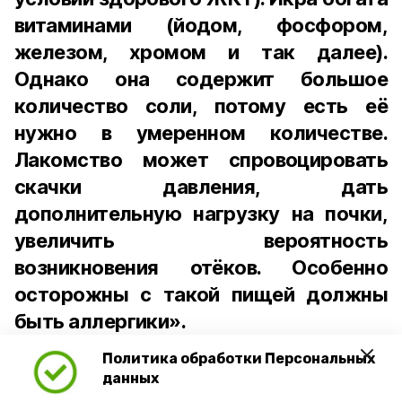
витаминами (йодом, фосфором,
железом, хромом и так далее).
Однако она содержит большое
количество соли, потому есть её
нужно в умеренном количестве.
Лакомство может спровоцировать
скачки давления, дать
дополнительную нагрузку на почки,
увеличить вероятность
возникновения отёков. Особенно
осторожны с такой пищей должны
быть аллергики».
Политика обработки Персональных
Для взрослого человека безопасной
данных
порцией икры считается 30-50 граммов