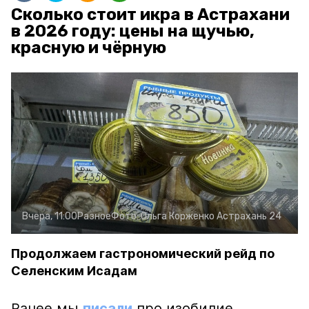
Сколько стоит икра в Астрахани
в 2026 году: цены на щучью,
красную и чёрную
Вчера, 11:00
Разное
Фото:
Ольга Корженко
Астрахань 24
Продолжаем гастрономический рейд по
Селенским Исадам
Ранее мы
писали
про изобилие