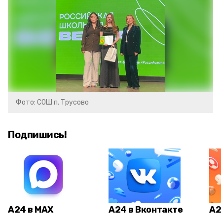
Фото: СОШ п. Трусово
Подпишись!
А24 в MAX
А24 в Вконтакте
А2