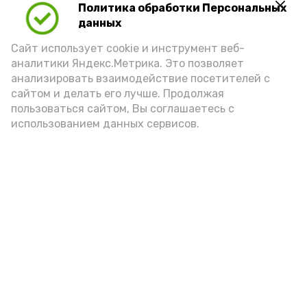
Политика обработки Персональных
данных
Видео: управление пресс-службы и информации
Сайт использует cookie и инструмент веб-
администрации губернатора АО
аналитики Яндекс.Метрика. Это позволяет
анализировать взаимодействие посетителей с
сайтом и делать его лучше. Продолжая
год единства народов
закон
пользоваться сайтом, Вы соглашаетесь с
использованием данных сервисов.
Подпишись!
А24 в MAX
А24 в Вконтакте
А2