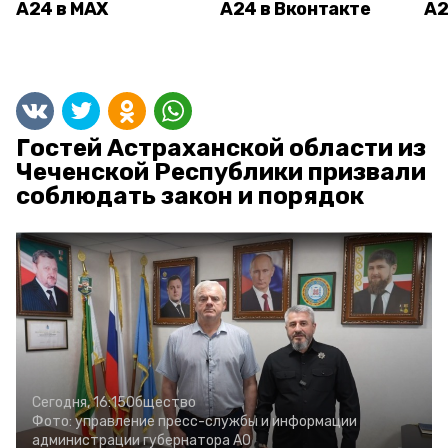
А24 в MAX
А24 в Вконтакте
А2
Гостей Астраханской области из
Чеченской Республики призвали
соблюдать закон и порядок
Сегодня, 16:15
Общество
Фото:
управление пресс-службы и информации
администрации губернатора АО