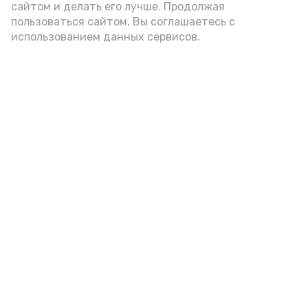
подаётся: лучше выбирать
сайтом и делать его лучше. Продолжая
цельнозерновой, с мукой грубого
пользоваться сайтом, Вы соглашаетесь с
использованием данных сервисов.
помола. Есть икру следует в первой
половине дня. Кстати, полезнее для
здоровья сопроводить такой бутерброд
сочными овощами, свежей зеленью и
отварным яйцом.