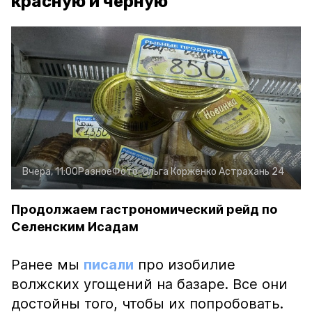
красную и чёрную
Вчера, 11:00
Разное
Фото:
Ольга Корженко
Астрахань 24
Продолжаем гастрономический рейд по
Селенским Исадам
Ранее мы
писали
про изобилие
волжских угощений на базаре. Все они
достойны того, чтобы их попробовать.