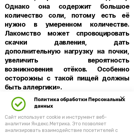
Однако она содержит большое
количество соли, потому есть её
нужно в умеренном количестве.
Лакомство может спровоцировать
скачки давления, дать
дополнительную нагрузку на почки,
увеличить вероятность
возникновения отёков. Особенно
осторожны с такой пищей должны
быть аллергики».
Политика обработки Персональных
Для взрослого человека безопасной
данных
порцией икры считается 30-50 граммов
(2-3 ложки). При этом следует обратить
Сайт использует cookie и инструмент веб-
аналитики Яндекс.Метрика. Это позволяет
внимание на хлеб, с которым она
анализировать взаимодействие посетителей с