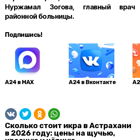
Нуржамал Зогова, главный врач
районной больницы.
Подпишись!
А24 в MAX
А24 в Вконтакте
А2
Сколько стоит икра в Астрахани
в 2026 году: цены на щучью,