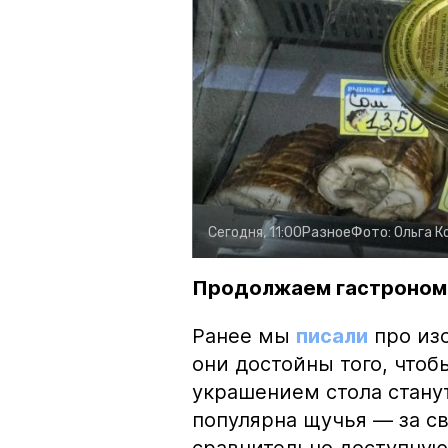
Сегодня, 11:00
Разное
Фото:
Ольга К
Продолжаем гастроном
Ранее мы
писали
про изо
они достойны того, чтоб
украшением стола стану
популярна щучья — за с