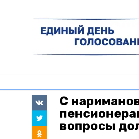
С наримано
пенсионера
вопросы до