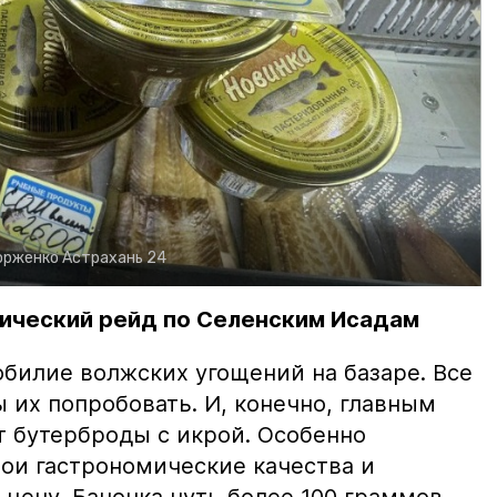
орженко
Астрахань 24
ический рейд по Селенским Исадам
билие волжских угощений на базаре. Все
ы их попробовать. И, конечно, главным
т бутерброды с икрой. Особенно
вои гастрономические качества и