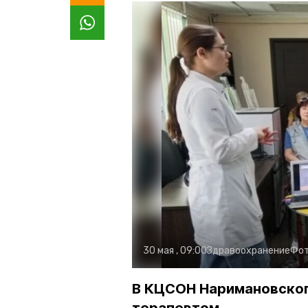
30 мая , 09:00
Здравоохранение
Фот
В КЦСОН Наримановског