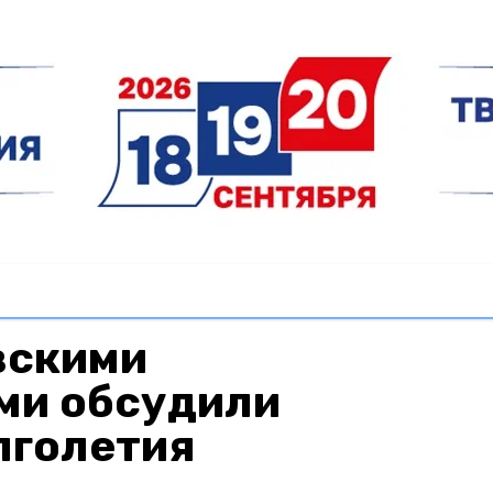
вскими
ми обсудили
лголетия