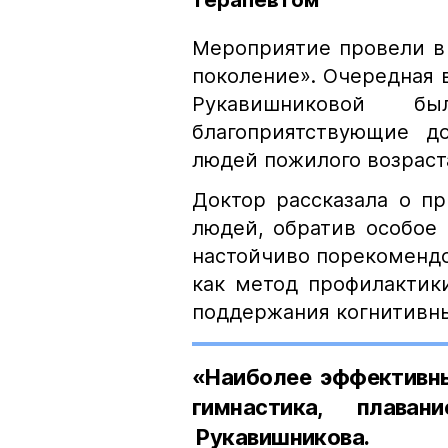
терапевтом
Мероприятие провели в
поколение». Очередная 
Рукавишниковой б
благоприятствующие до
людей пожилого возраст
Доктор рассказала о п
людей, обратив особое
настойчиво порекомендо
как метод профилактик
поддержания когнитивн
«Наиболее эффективны
гимнастика, плава
Рукавишникова.