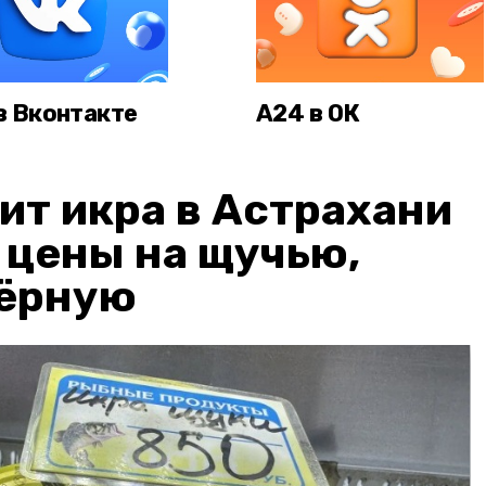
в Вконтакте
А24 в ОК
ит икра в Астрахани
: цены на щучью,
чёрную