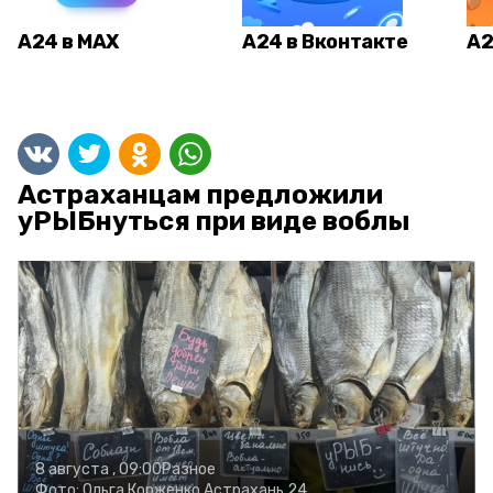
А24 в MAX
А24 в Вконтакте
А2
Астраханцам предложили
уРЫБнуться при виде воблы
8 августа , 09:00
Разное
Фото:
Ольга Корженко
Астрахань 24