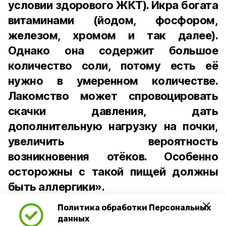
условии здорового ЖКТ). Икра богата
витаминами (йодом, фосфором,
железом, хромом и так далее).
Однако она содержит большое
количество соли, потому есть её
нужно в умеренном количестве.
Лакомство может спровоцировать
скачки давления, дать
дополнительную нагрузку на почки,
увеличить вероятность
возникновения отёков. Особенно
осторожны с такой пищей должны
быть аллергики».
Политика обработки Персональных
Для взрослого человека безопасной
данных
порцией икры считается 30-50 граммов