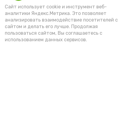
(2-3 ложки). При этом следует обратить
Сайт использует cookie и инструмент веб-
аналитики Яндекс.Метрика. Это позволяет
внимание на хлеб, с которым она
анализировать взаимодействие посетителей с
подаётся: лучше выбирать
сайтом и делать его лучше. Продолжая
цельнозерновой, с мукой грубого
пользоваться сайтом, Вы соглашаетесь с
использованием данных сервисов.
помола. Есть икру следует в первой
половине дня. Кстати, полезнее для
здоровья сопроводить такой бутерброд
сочными овощами, свежей зеленью и
отварным яйцом.