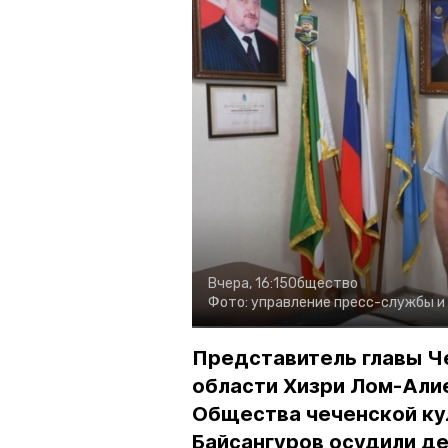
Вчера, 16:15
Общество
Фото:
управление пресс-службы и
Представитель главы Ч
области Хизри Лом-Али
Общества чеченской ку
Байсангуров осудили де