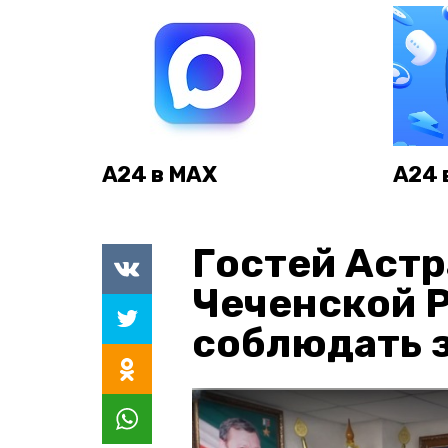
А24 в MAX
А24 
Гостей Астр
Чеченской 
соблюдать з