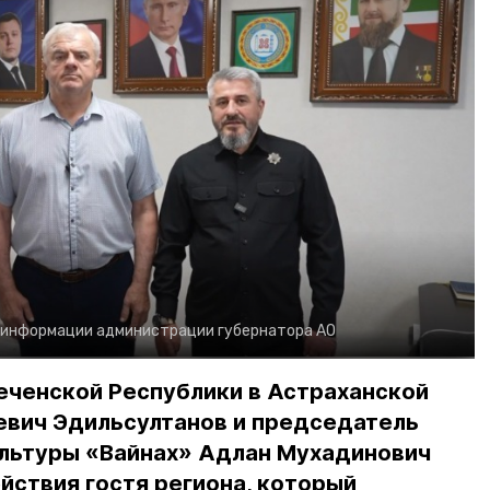
 информации администрации губернатора АО
еченской Республики в Астраханской
евич Эдильсултанов и председатель
льтуры «Вайнах» Адлан Мухадинович
йствия гостя региона, который