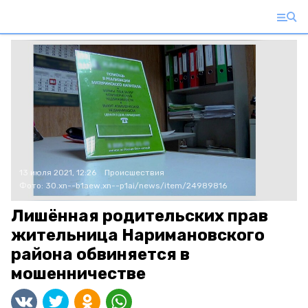
13 июля 2021, 12:26
Происшествия
Фото:
30.xn--b1aew.xn--p1ai/news/item/24989816
Лишённая родительских прав
жительница Наримановского
района обвиняется в
мошенничестве