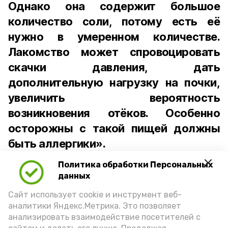
Однако она содержит большое
количество соли, потому есть её
нужно в умеренном количестве.
Лакомство может спровоцировать
скачки давления, дать
дополнительную нагрузку на почки,
увеличить вероятность
возникновения отёков. Особенно
осторожны с такой пищей должны
быть аллергики».
Политика обработки Персональных
Для взрослого человека безопасной
данных
порцией икры считается 30-50 граммов
(2-3 ложки). При этом следует обратить
Сайт использует cookie и инструмент веб-
аналитики Яндекс.Метрика. Это позволяет
внимание на хлеб, с которым она
анализировать взаимодействие посетителей с
подаётся: лучше выбирать