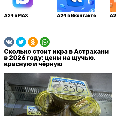
А24 в MAX
А24 в Вконтакте
А2
Сколько стоит икра в Астрахани
в 2026 году: цены на щучью,
красную и чёрную