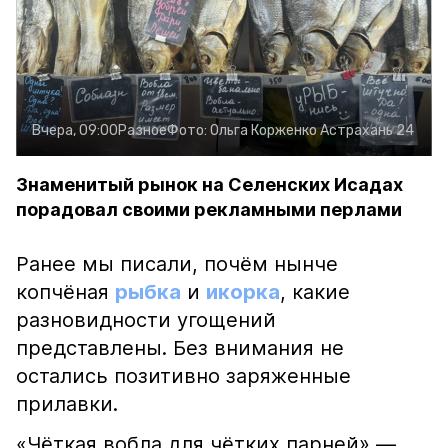
Вчера, 09:00
Разное
Фото:
Ольга Корженко
Астрахань 24
Знаменитый рынок на Селенских Исадах
порадовал своими рекламными перлами
Ранее мы писали, почём нынче
копчёная
рыбка
и
икорка
, какие
разновидности угощений
представлены. Без внимания не
остались позитивно заряженные
прилавки.
«Чёткая вобла для чётких парней» —