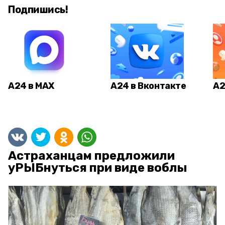
Подпишись!
А24 в MAX
А24 в Вконтакте
А2
Астраханцам предложили
уРЫБнуться при виде воблы