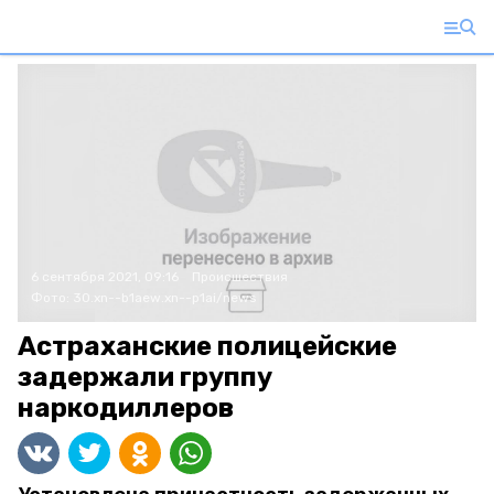
6 сентября 2021, 09:16
Происшествия
Фото:
30.xn--b1aew.xn--p1ai/news
Астраханские полицейские
задержали группу
наркодиллеров