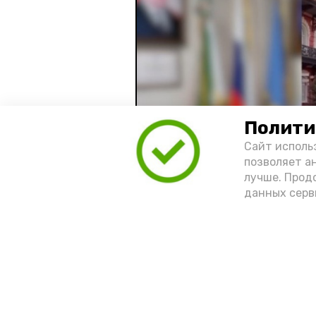
Полити
Сайт исполь
позволяет а
лучше. Прод
данных серв
Видео: управление пресс-службы 
год единства народов
зако