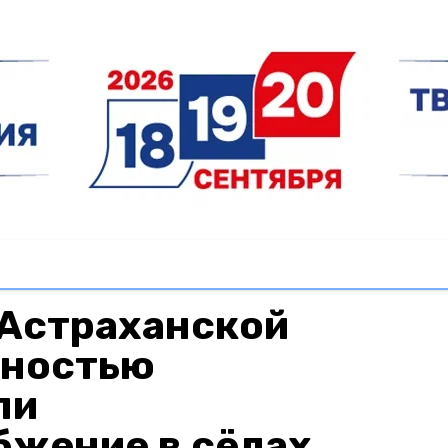
 Астраханской
лностью
ли
бжение в сёлах