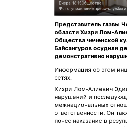
Вчера, 16:15
Общество
Фото:
управление пресс-службы и
Представитель главы Ч
области Хизри Лом-Али
Общества чеченской ку
Байсангуров осудили де
демонстративно наруши
Информация об этом инц
сетях.
Хизри Лом-Алиевич Эдил
нарушений и последующе
межнациональных отноше
ответственности. Он та
понёс наказание в резу