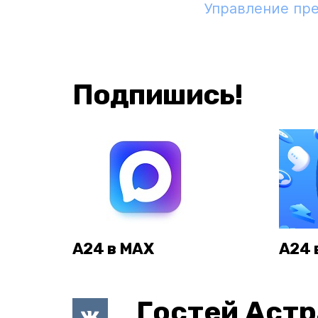
Управление пр
Подпишись!
А24 в MAX
А24 
Гостей Астр