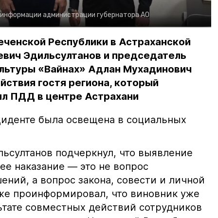
 информации администрации губернатора АО
еченской Республики в Астраханской
евич Эдильсултанов и председатель
льтуры «Вайнах» Адлан Мухадинович
йствия гостя региона, который
л ПДД в центре Астрахани
иденте была освещена в социальных
ьсултанов подчеркнул, что выявление
е наказание — это не вопрос
ний, а вопрос закона, совести и личной
кже проинформировал, что виновник уже
льтате совместных действий сотрудников