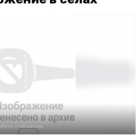
я
Фото:
Степная новь