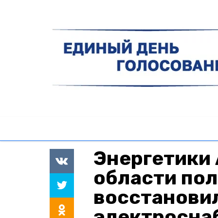
Энергетики
области по
восстанови
электросна