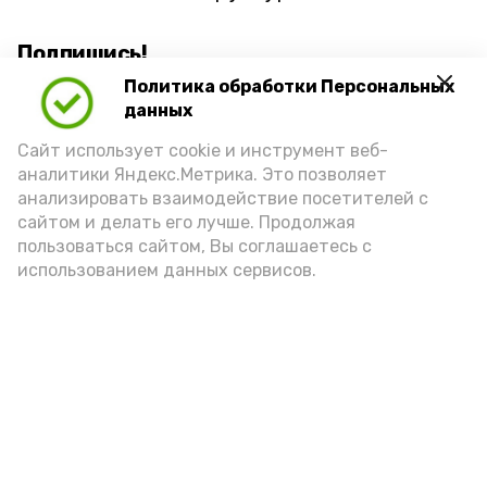
Подпишись!
Политика обработки Персональных
данных
Сайт использует cookie и инструмент веб-
аналитики Яндекс.Метрика. Это позволяет
анализировать взаимодействие посетителей с
А24 в MAX
А24 в Вконтакте
А2
сайтом и делать его лучше. Продолжая
пользоваться сайтом, Вы соглашаетесь с
использованием данных сервисов.
Наримановские пенсионеры
совершили путешествие в
прошлое