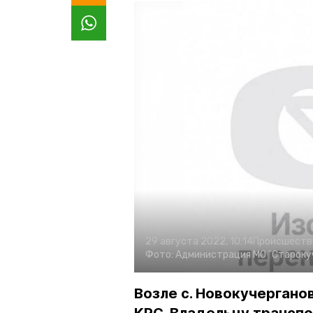
29 августа 2022, 10:14
Происшеств
Фото:
Администрация МО "Староку
Возле с. Новокучергано