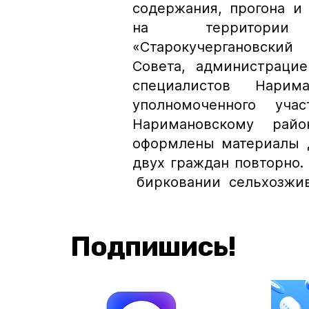
содержания, прогона и
на территории 
«Старокучергановский
Совета, администраци
специалистов Нарим
уполномоченного уч
Наримановскому рай
оформлены материалы дл
двух граждан повторно.
бирковании сельхозжив
Подпишись!