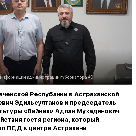
 информации администрации губернатора АО
еченской Республики в Астраханской
евич Эдильсултанов и председатель
льтуры «Вайнах» Адлан Мухадинович
йствия гостя региона, который
л ПДД в центре Астрахани