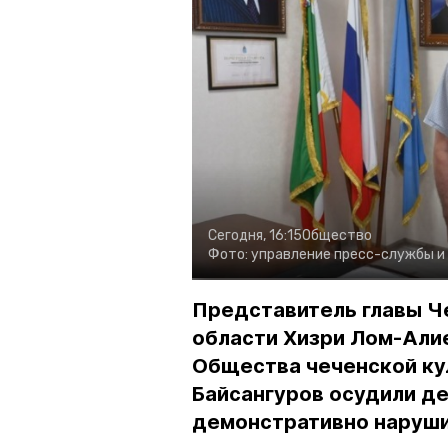
Сегодня, 16:15
Общество
Фото:
управление пресс-службы и
Представитель главы Ч
области Хизри Лом-Али
Общества чеченской ку
Байсангуров осудили де
демонстративно наруши