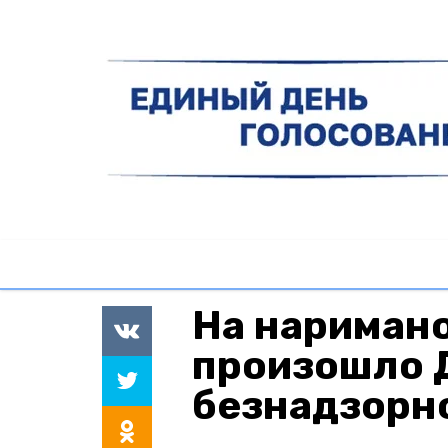
На нариман
произошло 
безнадзорно