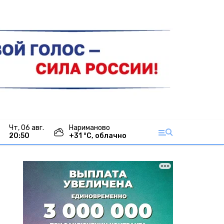
чт, 06 авг.
Нариманово
20:50
+
31
°С,
облачно