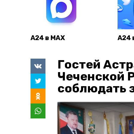
А24 в MAX
А24 
Гостей Астр
Чеченской 
соблюдать з