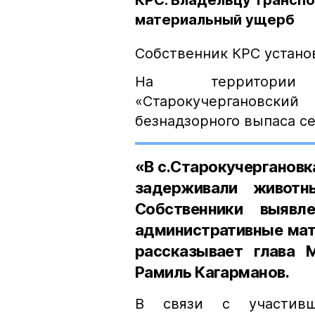
КРС. Владельцу трансп
материальный ущерб
Собственник КРС устано
На территории 
«Старокучергановский
безнадзорного выпаса с
«В с.Старокучергановк
задерживали животн
Собственники выявл
административные мат
рассказывает глава 
Рамиль Кагарманов.
В связи с участивш