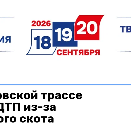
овской трассе
ДТП из-за
го скота