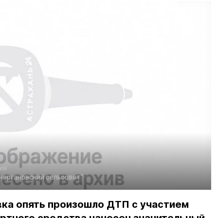
ия
чергановский сельсовет"
вка опять произошло ДТП с участием