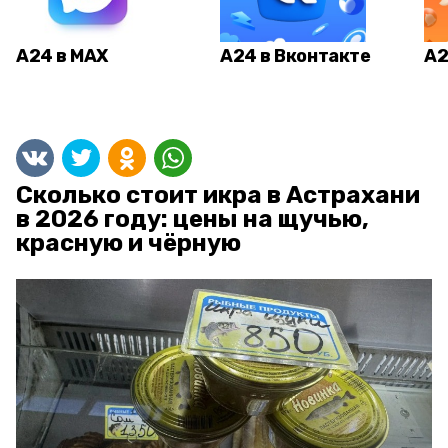
А24 в MAX
А24 в Вконтакте
А2
Сколько стоит икра в Астрахани
в 2026 году: цены на щучью,
красную и чёрную