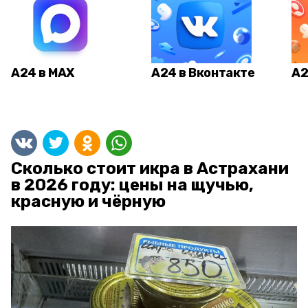
А24 в MAX
А24 в Вконтакте
А2
Сколько стоит икра в Астрахани
в 2026 году: цены на щучью,
красную и чёрную