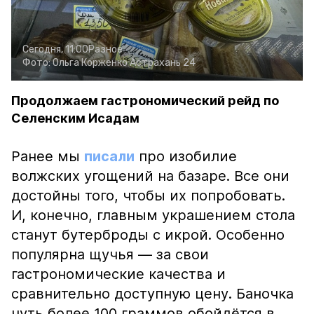
Сегодня, 11:00
Разное
Фото:
Ольга Корженко
Астрахань 24
Продолжаем гастрономический рейд по
Селенским Исадам
Ранее мы
писали
про изобилие
волжских угощений на базаре. Все они
достойны того, чтобы их попробовать.
И, конечно, главным украшением стола
станут бутерброды с икрой. Особенно
популярна щучья — за свои
гастрономические качества и
сравнительно доступную цену. Баночка
чуть более 100 граммов обойдётся в