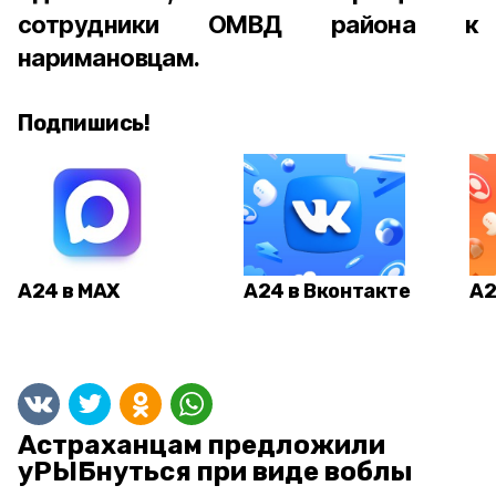
сотрудники ОМВД района к
наримановцам.
Подпишись!
А24 в MAX
А24 в Вконтакте
А2
Астраханцам предложили
уРЫБнуться при виде воблы