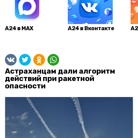
А24 в MAX
А24 в Вконтакте
А2
Астраханцам дали алгоритм
действий при ракетной
опасности