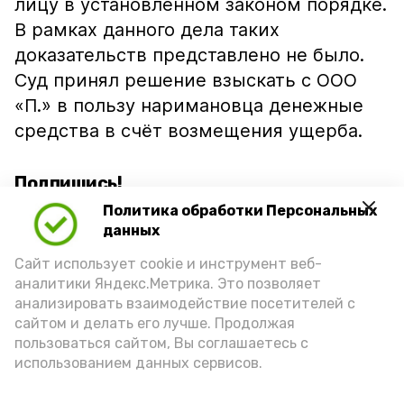
лицу в установленном законом порядке.
В рамках данного дела таких
доказательств представлено не было.
Суд принял решение взыскать с ООО
«П.» в пользу наримановца денежные
средства в счёт возмещения ущерба.
Подпишись!
Политика обработки Персональных
данных
Сайт использует cookie и инструмент веб-
аналитики Яндекс.Метрика. Это позволяет
анализировать взаимодействие посетителей с
А24 в MAX
А24 в Вконтакте
А2
сайтом и делать его лучше. Продолжая
пользоваться сайтом, Вы соглашаетесь с
использованием данных сервисов.