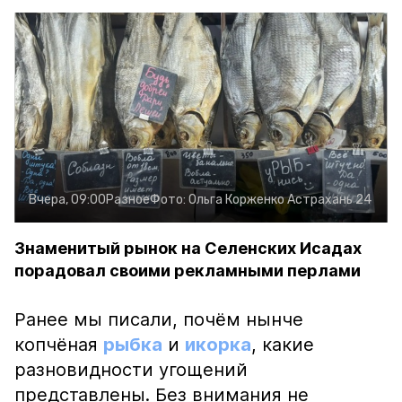
Вчера, 09:00
Разное
Фото:
Ольга Корженко
Астрахань 24
Знаменитый рынок на Селенских Исадах
порадовал своими рекламными перлами
Ранее мы писали, почём нынче
копчёная
рыбка
и
икорка
, какие
разновидности угощений
представлены. Без внимания не