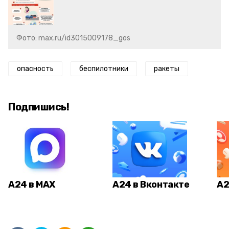
Фото: max.ru/id3015009178_gos
опасность
беспилотники
ракеты
Подпишись!
А24 в MAX
А24 в Вконтакте
А2