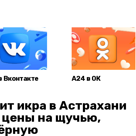
в Вконтакте
А24 в ОК
ит икра в Астрахани
: цены на щучью,
чёрную