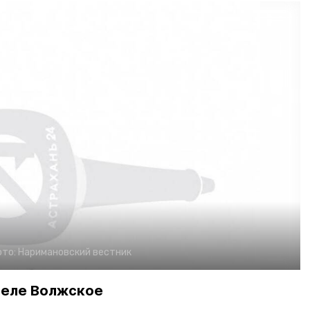
ото:
Наримановский вестник
селе Волжское