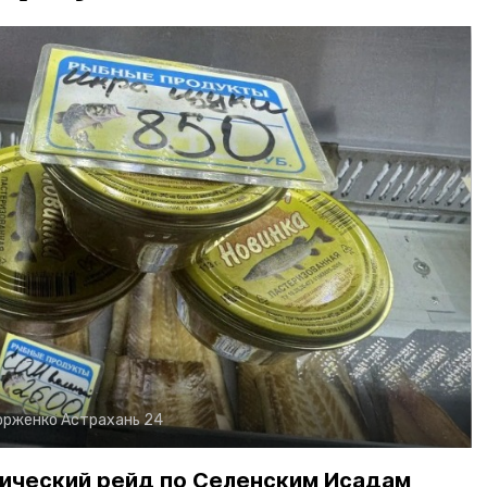
орженко
Астрахань 24
ический рейд по Селенским Исадам