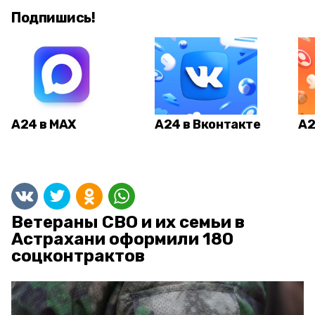
Подпишись!
А24 в MAX
А24 в Вконтакте
А2
Ветераны СВО и их семьи в
Астрахани оформили 180
соцконтрактов