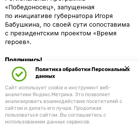
«Победоносец», запущенная
по инициативе губернатора Игоря
Бабушкина, по своей сути сопоставима
с президентским проектом «Время
героев».
Подпишись!
Политика обработки Персональных
данных
Сайт использует cookie и инструмент веб-
аналитики Яндекс.Метрика. Это позволяет
анализировать взаимодействие посетителей с
А24 в MAX
А24 в Вконтакте
А2
сайтом и делать его лучше. Продолжая
пользоваться сайтом, Вы соглашаетесь с
использованием данных сервисов.