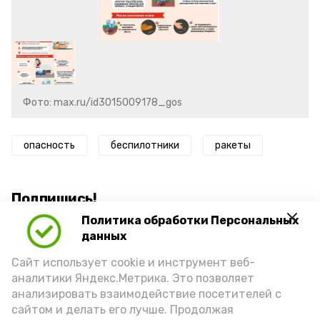
Фото: max.ru/id3015009178_gos
опасность
беспилотники
ракеты
Подпишись!
Политика обработки Персональных
данных
Сайт использует cookie и инструмент веб-
аналитики Яндекс.Метрика. Это позволяет
анализировать взаимодействие посетителей с
А24 в MAX
А24 в Вконтакте
А2
сайтом и делать его лучше. Продолжая