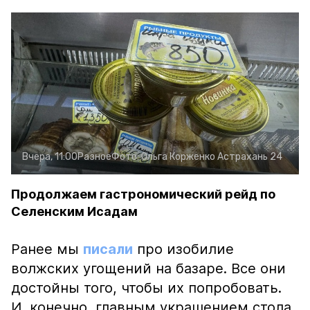
Вчера, 11:00
Разное
Фото:
Ольга Корженко
Астрахань 24
Продолжаем гастрономический рейд по
Селенским Исадам
Ранее мы
писали
про изобилие
волжских угощений на базаре. Все они
достойны того, чтобы их попробовать.
И, конечно, главным украшением стола