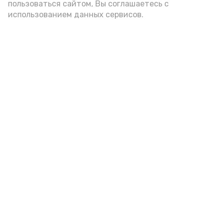
пользоваться сайтом, Вы соглашаетесь с
использованием данных сервисов.
Гостей Астраханской области из
Чеченской Республики призвали
соблюдать закон и порядок
6 августа , 16:15
Общество
Фото:
управление пресс-службы и информации
администрации губернатора АО