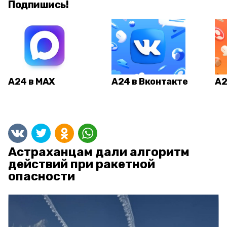
Подпишись!
А24 в MAX
А24 в Вконтакте
А2
Астраханцам дали алгоритм
действий при ракетной
опасности