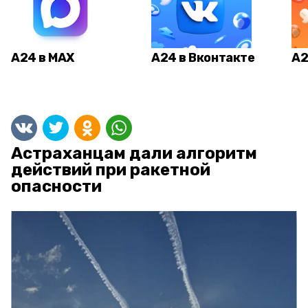
А24 в MAX
А24 в Вконтакте
А2
Астраханцам дали алгоритм
действий при ракетной
опасности