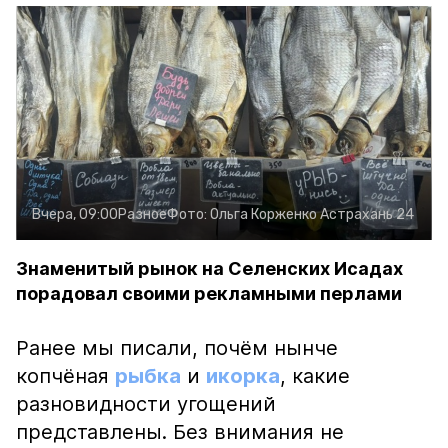
Вчера, 09:00
Разное
Фото:
Ольга Корженко
Астрахань 24
Знаменитый рынок на Селенских Исадах
порадовал своими рекламными перлами
Ранее мы писали, почём нынче
копчёная
рыбка
и
икорка
, какие
разновидности угощений
представлены. Без внимания не