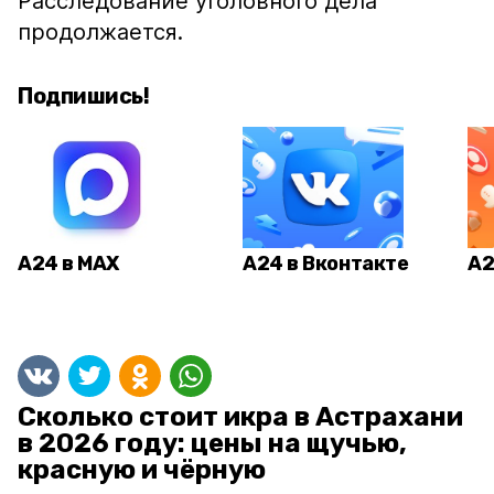
Расследование уголовного дела
продолжается.
Подпишись!
А24 в MAX
А24 в Вконтакте
А2
Сколько стоит икра в Астрахани
в 2026 году: цены на щучью,
красную и чёрную