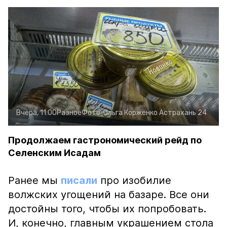
Вчера, 11:00
Разное
Фото:
Ольга Корженко
Астрахань 24
Продолжаем гастрономический рейд по
Селенским Исадам
Ранее мы
писали
про изобилие
волжских угощений на базаре. Все они
достойны того, чтобы их попробовать.
И, конечно, главным украшением стола