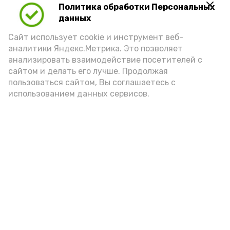
Политика обработки Персональных
данных
Сайт использует cookie и инструмент веб-
аналитики Яндекс.Метрика. Это позволяет
анализировать взаимодействие посетителей с
А24 в MAX
А24 в Вконтакте
А2
сайтом и делать его лучше. Продолжая
пользоваться сайтом, Вы соглашаетесь с
использованием данных сервисов.
В Наримановском районе
отметили День светофора