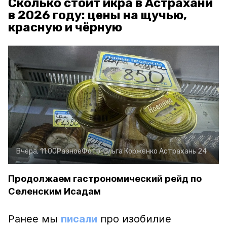
Сколько стоит икра в Астрахани
в 2026 году: цены на щучью,
красную и чёрную
Вчера, 11:00
Разное
Фото:
Ольга Корженко
Астрахань 24
Продолжаем гастрономический рейд по
Селенским Исадам
Ранее мы
писали
про изобилие