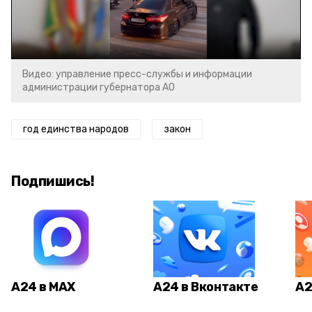
Video
Видео: управление пресс-службы и информации
администрации губернатора АО
год единства народов
закон
Подпишись!
А24 в MAX
А24 в Вконтакте
А2