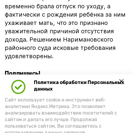
временно брала отпуск по уходу, а
фактически с рождения ребёнка за ним
ухаживает мать, что это признано
уважительной причиной отсутствия
дохода. Решением Наримановского
районного суда исковые требования
удовлетворены.
Подпишись!
Политика обработки Персональных
данных
Сайт использует cookie и инструмент веб-
аналитики Яндекс.Метрика. Это позволяет
анализировать взаимодействие посетителей с
А24 в MAX
А24 в Вконтакте
А2
сайтом и делать его лучше. Продолжая
пользоваться сайтом, Вы соглашаетесь с
использованием данных сервисов.