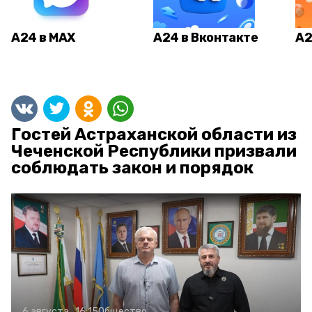
А24 в MAX
А24 в Вконтакте
А2
Гостей Астраханской области из
Чеченской Республики призвали
соблюдать закон и порядок
6 августа , 16:15
Общество