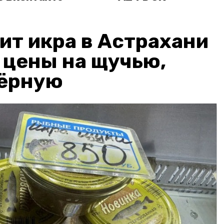
ит икра в Астрахани
: цены на щучью,
чёрную