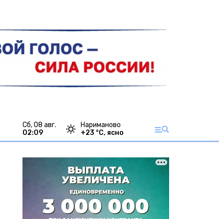
сб, 08 авг.
Нариманово
02:09
+
23
°С,
ясно