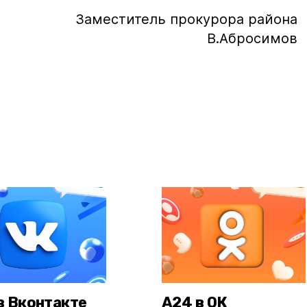
тель прокурора района
В.Абросимов
в Вконтакте
А24 в ОК