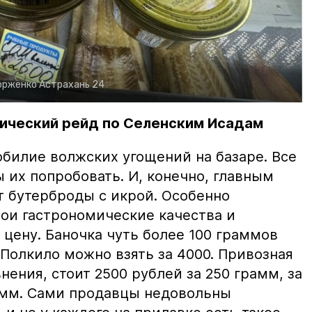
орженко
Астрахань 24
ический рейд по Селенским Исадам
билие волжских угощений на базаре. Все
ы их попробовать. И, конечно, главным
т бутерброды с икрой. Особенно
вои гастрономические качества и
цену. Баночка чуть более 100 граммов
 Полкило можно взять за 4000. Привозная
нения, стоит 2500 рублей за 250 грамм, за
амм. Сами продавцы недовольны