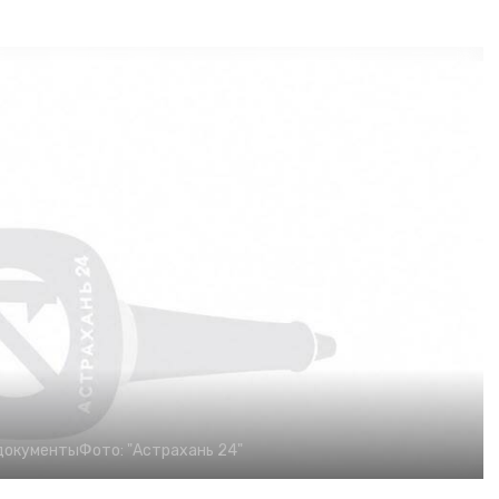
документы
Фото:
"Астрахань 24"