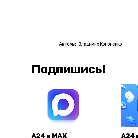
Замести
Авторы:
Владимир Кононенко
Подпишись!
А24 в MAX
А24 