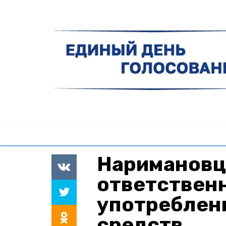
Наримановц
ответственн
употреблен
средств