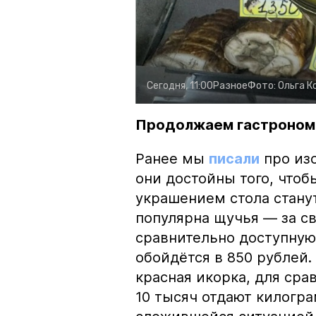
Сегодня, 11:00
Разное
Фото:
Ольга К
Продолжаем гастроном
Ранее мы
писали
про изо
они достойны того, чтоб
украшением стола стану
популярна щучья — за с
сравнительно доступную 
обойдётся в 850 рублей.
красная икорка, для срав
10 тысяч отдают килогр