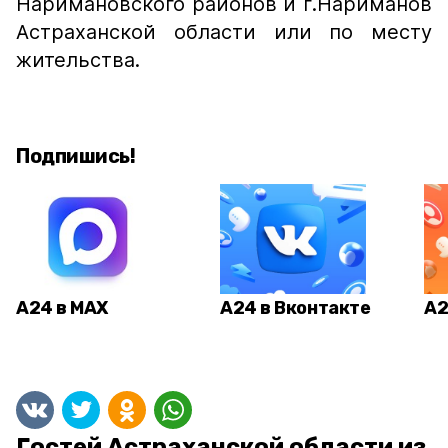
Наримановского районов и г.Нариманов
Астраханской области или по месту
жительства.
Подпишись!
А24 в MAX
А24 в Вконтакте
А2
Гостей Астраханской области из