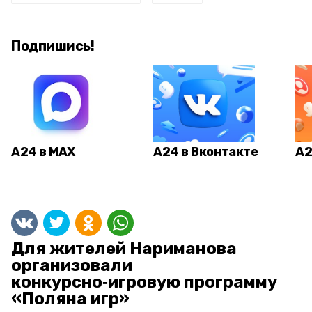
Подпишись!
А24 в MAX
А24 в Вконтакте
А2
Для жителей Нариманова
организовали
конкурсно‑игровую программу
«Поляна игр»