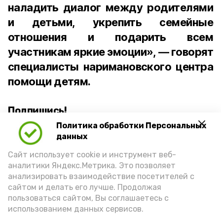
наладить диалог между родителями
и детьми, укрепить семейные
отношения и подарить всем
участникам яркие эмоции», — говорят
специалисты наримановского центра
помощи детям.
Подпишись!
Политика обработки Персональных
данных
Сайт использует cookie и инструмент веб-
аналитики Яндекс.Метрика. Это позволяет
анализировать взаимодействие посетителей с
А24 в MAX
А24 в Вконтакте
А2
сайтом и делать его лучше. Продолжая
пользоваться сайтом, Вы соглашаетесь с
использованием данных сервисов.