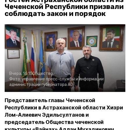
Чеченской Республики призвали
соблюдать закон и порядок
Вчера, 16:15
Общество
Фото:
управление пресс-службы и информации
администрации губернатора АО
Представитель главы Чеченской
Республики в Астраханской области Хизри
Лом-Алиевич Эдильсултанов и
председатель Общества чеченской
культуры «Вайнах» Адлан Мухадинович